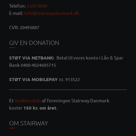
Telefon:
2330 8898
E-mail:
info@stairwaydanmark.dk
CVR: 20493887
GIV EN DONATION
STØT VIA NETBANK:
Betal til vores konto i Lån & Spar
Bank 0400-4024605715
STØT VIA MOBILEPAY
nr. 913522
Et
medlemskab
af foreningen Stairway Danmark
koster
150 kr. om året
.
OM STAIRWAY