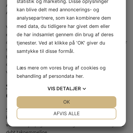
statistik og marketing. Disse oplysninger
Axel Nissens Legat, Metro-Schrøder Fonden og Tage
kan blive delt med annoncerings- og
Abildgaard Holding.
analysepartnere, som kan kombinere dem
med data, du tidligere har givet dem eller
Vi får også støtte fra de såkaldte
udlodningsmidler
: Det
er overskuddet fra Danske Spil, og pengene
må kun
de har indsamlet gennem din brug af deres
anvendes til administration og drift. Dette tilskud dækker
tjenester. Ved at klikke på 'OK' giver du
stort set alle vores udgifter til hjemmeside, møder,
samtykke til disse formål.
transport, revision, tilsynsrejser osv. Det betyder, at alle
de penge, som bliver doneret i Danmark, går ubeskåret
Læs mere om vores brug af cookies og
videre til arbejdet i Filippinerne.
behandling af persondata
her
.
STØTTE FRA DANIDA’S
VIS
DETALJER
CIVILSAMFUNDSPULJE
JA
NEJ
OK
JA
NEJ
Siden 2004 har Stairway modtaget i alt omkring 12 mio.
NØDVENDIGE
PRÆFERENCER
AFVIS ALLE
kr. i støtte fra Danida. Det har været en kæmpe hjælp til
JA
NEJ
JA
NEJ
vores arbejde, og vi er Danida og de danske skatteydere
dybt taknemmelige.
MARKETING
STATISTIK