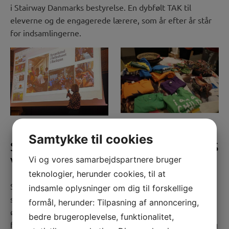
i Stairway Danmarks bestyrelse. En dybfølt TAK til
eleverne og de engagerede lærere, som år efter år står
for indsamlingerne.
Samtykke til cookies
STØTTE FRA STAIRWAY DANMARKS
VENNER
Vi og vores samarbejdspartnere bruger
teknologier, herunder cookies, til at
Stairway Danmarks nyder godt af en kreds af trofaste
indsamle oplysninger om dig til forskellige
støtter, som igennem mange år har støttet os
formål, herunder: Tilpasning af annoncering,
økonomisk. Det gælder en række private, som giver et
bedre brugeroplevelse, funktionalitet,
fast månedligt bidrag, og det gælder fonde som Paula og